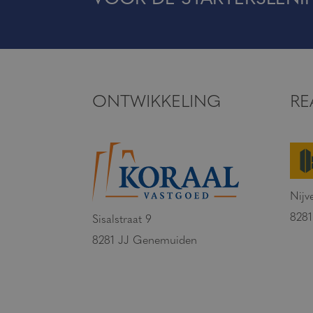
ONTWIKKELING
RE
Nijv
828
Sisalstraat 9
8281 JJ Genemuiden