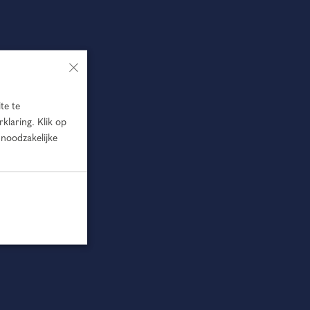
×
te te
klaring. Klik op
 noodzakelijke