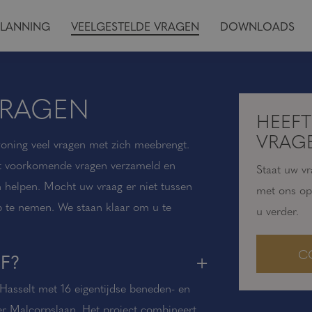
PLANNING
VEELGESTELDE VRAGEN
DOWNLOADS
VRAGEN
HEEF
VRAG
woning veel vragen met zich meebrengt.
 voorkomende vragen verzameld en
Staat uw v
 helpen. Mocht uw vraag er niet tussen
met ons op
p te nemen. We staan klaar om u te
u verder.
C
F?
Hasselt met 16 eigentijdse beneden- en
r Malcorpslaan. Het project combineert