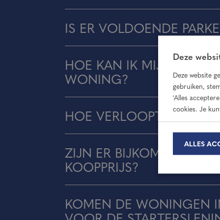
IS ER VOLDOENDE PARK
Deze websit
HOE KAN IK MIJ INSCHR
Deze website ge
WONING?
gebruiken, stem
'Alles accepter
cookies. Je kun
HOE VERLOOPT HET KO
ALLES AC
ZIJN ER BIJKOMENDE KO
KOOPPRIJS?
KOMEN DE WONINGEN I
VOOR DE STARTERSLENI