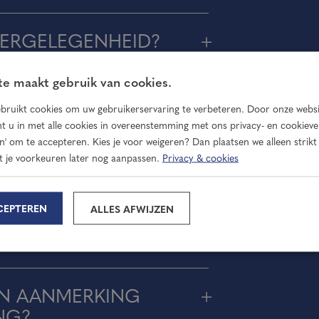
EERGELEGENHEID?
e maakt gebruik van cookies.
IJVEN VOOR EEN
bruikt cookies om uw gebruikerservaring te verbeteren. Door onze websi
t u in met alle cookies in overeenstemming met ons privacy- en cookiever
en' om te accepteren. Kies je voor weigeren? Dan plaatsen we alleen strikt
t je voorkeuren later nog aanpassen.
Privacy & cookies
OPPROCES?
CEPTEREN
ALLES AFWIJZEN
STEN NAAST DE
N AANMERKING
NG?