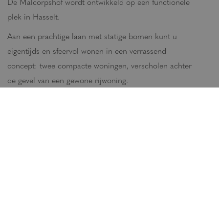
De Malcorpshof wordt ontwikkeld op een functionele
plek in Hasselt.
Aan een prachtige laan met statige bomen kunt u
eigentijds en sfeervol wonen in een verrassend
concept: twee compacte woningen, verscholen achter
de gevel van een gewone rijwoning.
ONTWIKKELING