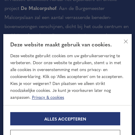
project
De Malcorpshof
. Aan de Burgemeester
Malcorpslaan zal een aantal verrassende beneden-
bovenwoningen verschijnen, dicht bij het oude centrum en
op kleine afstand van diverse voorzieningen en de
×
Deze website maakt gebruik van cookies.
Overijsselse natuur.
Deze website gebruikt cookies om uw gebruikerservaring te
verbeteren. Door onze website te gebruiken, stemt u in met
70% VAN DE MALCORPSHOF
alle cookies in overeenstemming met ons privacy- en
VERKOCHT!
cookieverklaring. Klik op 'Alles accepteren' om te accepteren.
Kies je voor weigeren? Dan plaatsen we alleen strikt
Nog maar 3 benedenwoningen zijn beschikbaar! Nu
noodzakelijke cookies. Je kunt je voorkeuren later nog
70% van de woningen is verkocht, kan de bouw
aanpassen.
Privacy & cookies
beginnen.
Wees er snel bij en neem contact op met de
ALLES ACCEPTEREN
verkopend makelaars!