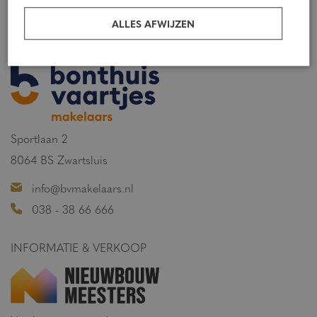
8281 JD Genemuiden
ALLES AFWIJZEN
INFORMATIE & VERKOOP
Sportlaan 2
8064 BS Zwartsluis
info@bvmakelaars.nl
038 - 38 66 666
INFORMATIE & VERKOOP