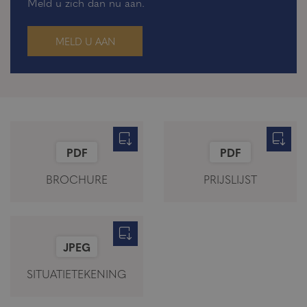
Meld u zich dan nu aan.
MELD U AAN
PDF
PDF
BROCHURE
PRIJSLIJST
JPEG
SITUATIETEKENING