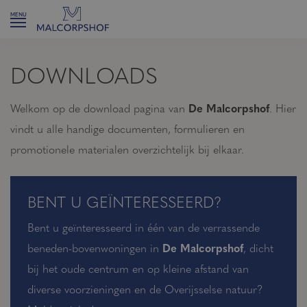
DOWNLOADS
Welkom op de download pagina van
De
Malcorpshof
. Hier
vindt u alle handige documenten, formulieren en
promotionele materialen overzichtelijk bij elkaar.
BENT U GEÏNTERESSEERD?
Bent u geïnteresseerd in één van de verrassende
beneden-bovenwoningen in
De Malcorpshof
, dicht
bij het oude centrum en op kleine afstand van
diverse voorzieningen en de Overijsselse natuur?